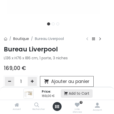
Boutique
Bureau Liverpool
Bureau Liverpool
L136 x H76 x l86 cm, 1 porte, 3 niches
169,00
€
Ajouter au panier
Price:
Add to Cart
169,00
€
Ajouter à la liste d'envie
0
Si vous ne pouvez pas ajouter cet article dans votre panier c'est
victime de son succès et momentanément indisponible. Vous
Accueil
Rechercher
Liste
Account
d'envies
renseigner directement dans votre magasin Conforama LUX