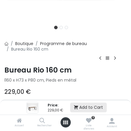
Boutique
Programme de bureau
Bureau Rio 160 cm
Bureau Rio 160 cm
l160 x H73 x P80 cm, Pieds en métal
229,00
€
Price:
Ajouter au panier
Add to Cart
229,00
€
0
Ajouter à la liste d'envie
Accueil
Rechercher
Liste
Account
d'envies