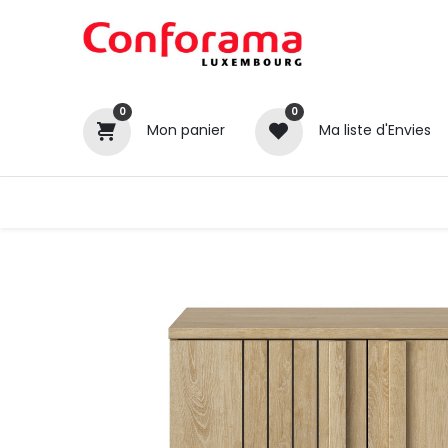
0
0
Mon panier
Ma liste d'Envies
Tous nos produits
Cuisines
Catégories
Canapé / Salon
Séjour
Chambre
Gros électroménager
Petit électroménager