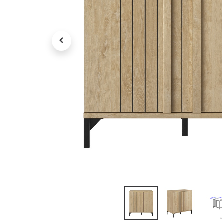
Tv , Son , multimédia
Programme de bureau
Décorations
Petit meubles
Ret
Retrait gratuit en magasin
jou
Hors offres partenaires
Voi