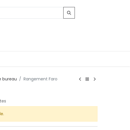
 bureau
Rangement Faro
Contacts
96, Route d'Arlon
tes
-8010 Strassen
LUXEMBOURG
le.
contact@conforama.lu