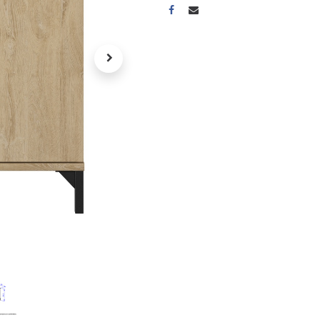
A propos
Tous les services
Contactez-nous
Politique de confidentialité
Conditions d'utilisation
ours gratuits pendant 30
Conseil et vente
rs
31 91 11
r conditions