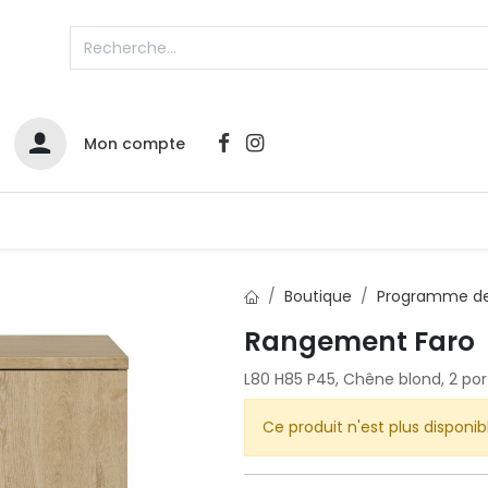
Mon compte
Catalogues
Nos Promos
Contactez-nous
Boutique
Programme de
Infos sur le compte
Rangement Faro
Votre compte
2
L80 H85 P45, Chêne blond, 2 por
L
Remboursements & échanges
Ce produit n'est plus disponib
Mes commandes
Cartes privilège