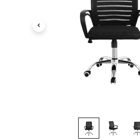
Petit électroménager
Tv , Son , multimédia
Programme de bureau
Décorations
Petit meubles
Ret
Retrait gratuit en magasin
jou
Hors offres partenaires
Voi