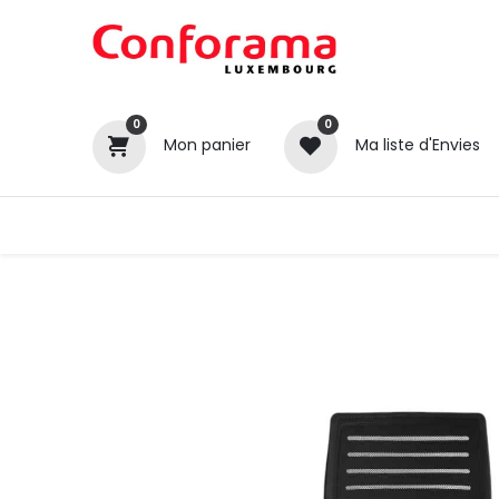
0
0
Mon panier
Ma liste d'Envies
Tous nos produits
Cuisines
Catégories
Canapé / Salon
Séjour
Chambre
Gros électroménager