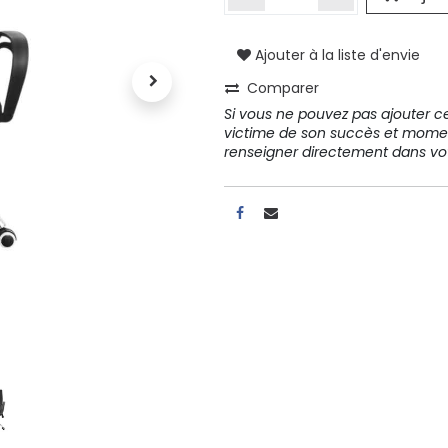
Ajouter à la liste d'envie
A propos
Comparer
Tous les services
Si vous ne pouvez pas ajouter cet
Contactez-nous
victime de son succès et mome
Politique de confidentialité
renseigner directement dans 
Conditions d'utilisation
ours gratuits pendant 30
Conseil et vente
rs
31 91 11
r conditions