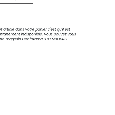
31 91 11
 article dans votre panier c'est qu'il est
ntanément indisponible. Vous pouvez vous
votre magasin Conforama LUXEMBOURG.
Paiement sécurisé
Paiement en plusieurs fois sans
frais