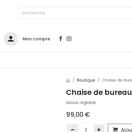
Mon compte
Catalogues
Nos Promos
Contactez-nous
Boutique
Chaise de bu
Chaise de burea
Infos sur le compte
Assise réglable
Votre compte
2
L
Remboursements & échanges
99,00
€
Mes commandes
Cartes privilège
Ajou