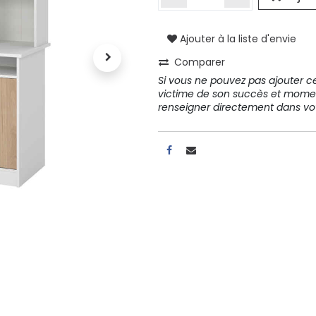
Ajouter à la liste d'envie
A propos
Comparer
Tous les services
Si vous ne pouvez pas ajouter cet
Contactez-nous
victime de son succès et mome
Politique de confidentialité
renseigner directement dans 
Conditions d'utilisation
ours gratuits pendant 30
Conseil et vente
rs
31 91 11
r conditions