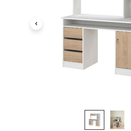
Petit électroménager
Tv , Son , multimédia
Programme de bureau
Décorations
Petit meubles
Ret
Retrait gratuit en magasin
jou
Hors offres partenaires
Voi