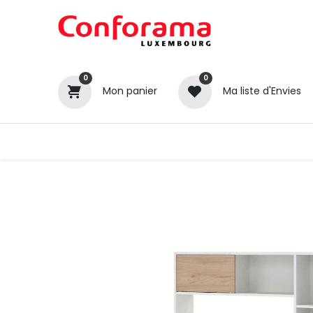
0
0
Mon panier
Ma liste d'Envies
Tous nos produits
Cuisines
Catégories
Canapé / Salon
Séjour
Chambre
Gros électroménager