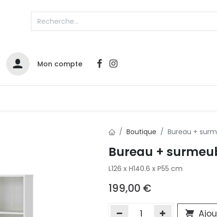
Mon compte
Catalogues
Nos Promos
Contactez-nous
Boutique
Bureau + sur
Bureau + surmeu
Infos sur le compte
L126 x H140.6 x P55 cm
Votre compte
2
L
Remboursements & échanges
199,00
€
Mes commandes
Cartes privilège
Ajou