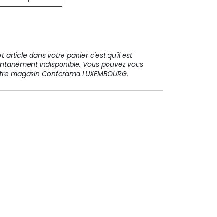
31 91 11
 article dans votre panier c'est qu'il est
ntanément indisponible. Vous pouvez vous
votre magasin Conforama LUXEMBOURG.
Paiement sécurisé
Paiement en plusieurs fois sans
frais