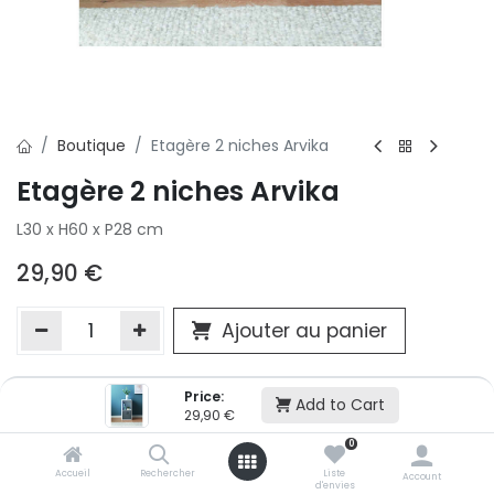
Boutique
Etagère 2 niches Arvika
Etagère 2 niches Arvika
L30 x H60 x P28 cm
29,90
€
Ajouter au panier
Price:
Ajouter à la liste d'envie
Add to Cart
29,90
€
Si vous ne pouvez pas ajouter cet article dans votre panier c'est
0
victime de son succès et momentanément indisponible. Vous
renseigner directement dans votre magasin Conforama LUX
Accueil
Rechercher
Liste
Account
d'envies