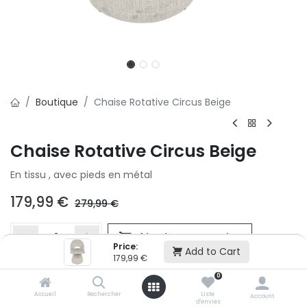
Boutique
Chaise Rotative Circus Beige
Chaise Rotative Circus Beige
En tissu , avec pieds en métal
179,99
€
279,99
€
Ajouter au panier
Price:
Add to Cart
179,99
€
0
Ajouter à la liste d'envie
Accueil
Rechercher
Liste
Si vous ne pouvez pas ajouter cet article dans votre panier c'est
Account
d'envies