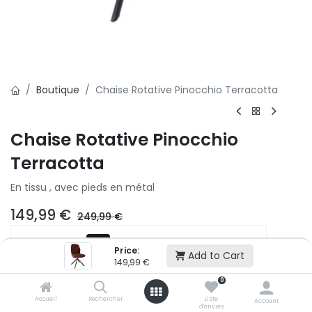
Boutique
Chaise Rotative Pinocchio Terracotta
Chaise Rotative Pinocchio
Terracotta
En tissu , avec pieds en métal
149,99
€
249,99
€
2x
3x
Price:
Add to Cart
500,01 € puis 2 x 499,99 € (sans frais)
149,99
€
0
Ajouter au panier
Accueil
Rechercher
Liste
Account
d'envies