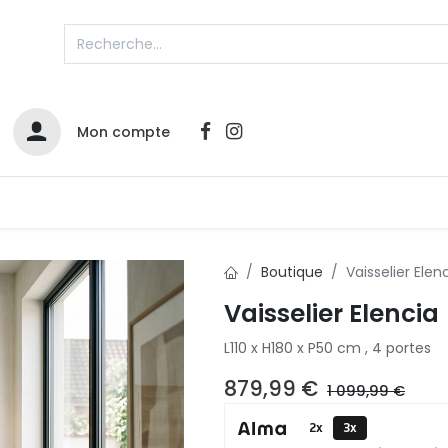
Mon compte
Catalogues
Nos Promos
Contactez-nous
Boutique
Vaisselier Elen
Vaisselier Elencia
L110 x H180 x P50 cm , 4 portes
879,99
€
1 099,99
€
2x
3x