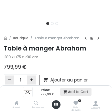
Boutique
Table à manger Abraham
Table à manger Abraham
L180 x H75 x P90 cm
799,99
€
Ajouter au panier
Price:
Add to Cart
799,99
€
Ajouter à la liste d'envie
0
Si vous ne pouvez pas ajouter cet article dans votre panier c'est
victime de son succès et momentanément indisponible. Vous
Accueil
Rechercher
Liste
Account
d'envies
renseigner directement dans votre magasin Conforama LUX