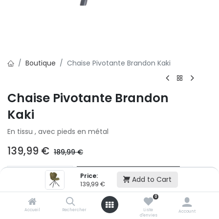
Boutique
Chaise Pivotante Brandon Kaki
Chaise Pivotante Brandon
Kaki
En tissu , avec pieds en métal
139,99
€
189,99
€
Ajouter au panier
Price:
Add to Cart
139,99
€
0
Ajouter à la liste d'envie
Accueil
Rechercher
Liste
Account
d'envies