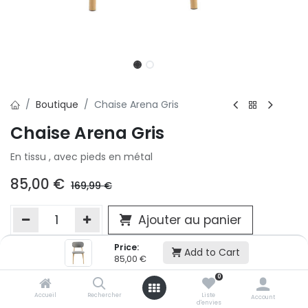
Boutique
Chaise Arena Gris
Chaise Arena Gris
En tissu , avec pieds en métal
85,00
€
169,99
€
Ajouter au panier
Price:
Add to Cart
85,00
€
Ajouter à la liste d'envie
0
Si vous ne pouvez pas ajouter cet article dans votre panier c'est
victime de son succès et momentanément indisponible. Vous
Accueil
Rechercher
Liste
Account
d'envies
renseigner directement dans votre magasin Conforama LUX