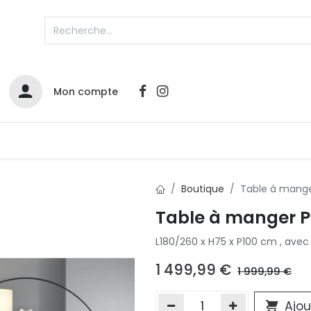
Mon compte
Catalogues
Nos Promos
Contactez-nous
Boutique
Table à mang
Infos sur le compte
Table à manger 
Votre compte
2
L180/260 x H75 x P100 cm , avec
L
Remboursements & échanges
1 499,99
€
1 999,99
€
Mes commandes
Cartes privilège
Ajou