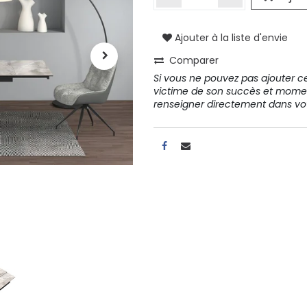
A propos
Ajouter à la liste d'envie
Comparer
Tous les services
Si vous ne pouvez pas ajouter cet
Contactez-nous
victime de son succès et mome
Politique de confidentialité
renseigner directement dans 
Conditions d'utilisation
ours gratuits pendant 30
Conseil et vente
rs
31 91 11
r conditions