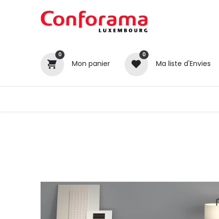
0
0
Mon panier
Ma liste d'Envies
Tous nos produits
Cuisines
Catégories
Canapé / Salon
Séjour
Chambre
Gros électroménager
Petit électroménager