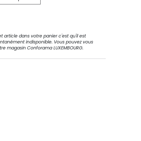
31 91 11
 article dans votre panier c'est qu'il est
ntanément indisponible. Vous pouvez vous
votre magasin Conforama LUXEMBOURG.
Paiement sécurisé
Paiement en plusieurs fois sans
frais