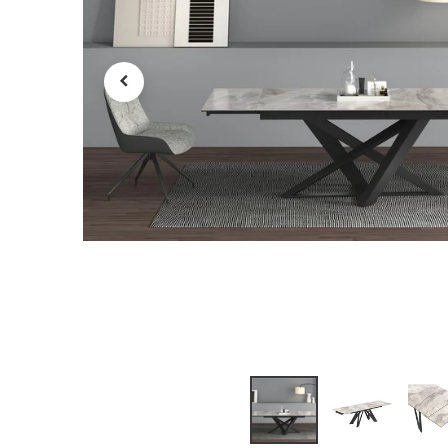
Tv , Son , multimédia
Programme de bureau
Décorations
Petit meubles
Ret
Retrait gratuit en magasin
jou
Hors offres partenaires
Voi