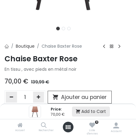
Boutique
Chaise Baxter Rose
Chaise Baxter Rose
En tissu , avec pieds en métal noir
70,00
€
139,99
€
Ajouter au panier
Price:
Add to Cart
70,00
€
Ajouter à la liste d'envie
0
Si vous ne pouvez pas ajouter cet article dans votre panier c'est
victime de son succès et momentanément indisponible. Vous
Accueil
Rechercher
Liste
Account
d'envies
renseigner directement dans votre magasin Conforama LUX