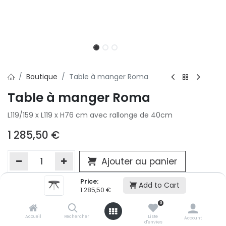
Boutique
Table à manger Roma
Table à manger Roma
L119/159 x L119 x H76 cm avec rallonge de 40cm
1 285,50
€
Ajouter au panier
Price:
Add to Cart
1 285,50
€
Ajouter à la liste d'envie
0
Si vous ne pouvez pas ajouter cet article dans votre panier c'est
victime de son succès et momentanément indisponible. Vous
Accueil
Rechercher
Liste
Account
d'envies
renseigner directement dans votre magasin Conforama LUX