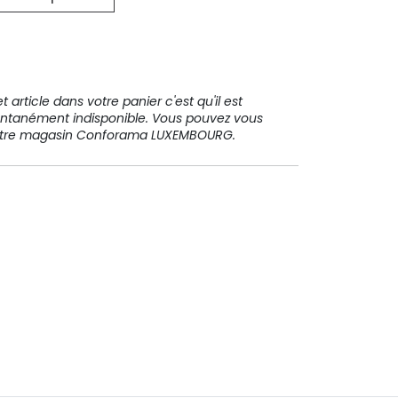
31 91 11
 article dans votre panier c'est qu'il est
ntanément indisponible. Vous pouvez vous
votre magasin Conforama LUXEMBOURG.
Paiement sécurisé
Paiement en plusieurs fois sans
frais