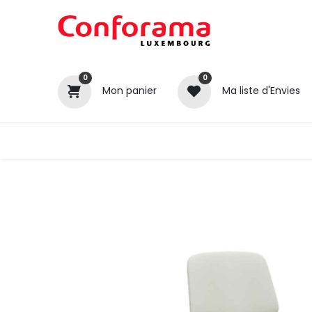
0
0
Mon panier
Ma liste d'Envies
Tous nos produits
Cuisines
Catégories
Canapé / Salon
Séjour
Chambre
Gros électroménager