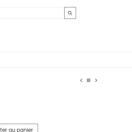
o
Contacts
96, Route d'Arlon
-8010 Strassen
LUXEMBOURG
contact@conforama.lu
ter au panier