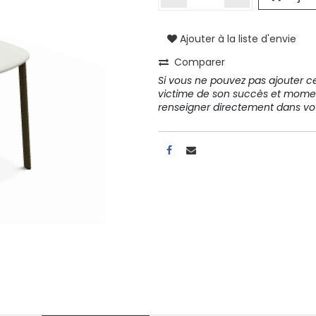
Ajouter à la liste d'envie
A propos
Comparer
Tous les services
Si vous ne pouvez pas ajouter cet
Contactez-nous
victime de son succès et mome
Politique de confidentialité
renseigner directement dans 
Conditions d'utilisation
ours gratuits pendant 30
Conseil et vente
rs
31 91 11
r conditions