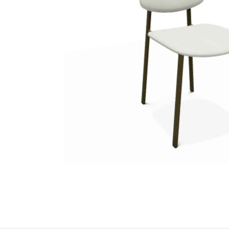
Petit électroménager
Tv , Son , multimédia
Programme de bureau
Décorations
Petit meubles
Ret
Retrait gratuit en magasin
jou
Hors offres partenaires
Voi