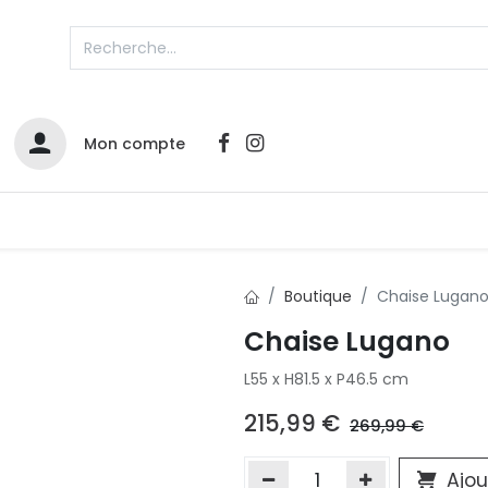
Mon compte
Catalogues
Nos Promos
Contactez-nous
Boutique
Chaise Lugan
Chaise Lugano
Infos sur le compte
L55 x H81.5 x P46.5 cm
Votre compte
2
L
Remboursements & échanges
215,99
€
269,99
€
Mes commandes
Cartes privilège
Ajou