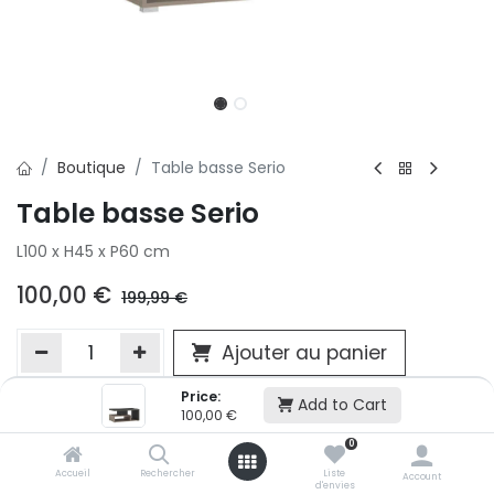
Boutique
Table basse Serio
Table basse Serio
L100 x H45 x P60 cm
100,00
€
199,99
€
Ajouter au panier
Price:
Add to Cart
100,00
€
Ajouter à la liste d'envie
0
Si vous ne pouvez pas ajouter cet article dans votre panier c'est
victime de son succès et momentanément indisponible. Vous
Accueil
Rechercher
Liste
Account
d'envies
renseigner directement dans votre magasin Conforama LUX