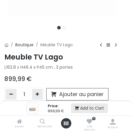
Boutique
Meuble TV Lago
Meuble TV Lago
L162.8 x H46.4 x P45 cm , 3 portes
899,99
€
Ajouter au panier
Price:
Add to Cart
899,99
€
Ajouter à la liste d'envie
0
Si vous ne pouvez pas ajouter cet article dans votre panier c'est
victime de son succès et momentanément indisponible. Vous
Accueil
Rechercher
Liste
Account
d'envies
renseigner directement dans votre magasin Conforama LUX