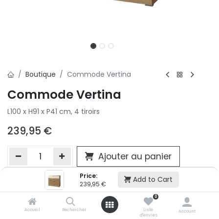
Boutique
Commode Vertina
Commode Vertina
L100 x H91 x P41 cm, 4 tiroirs
239,95
€
Ajouter au panier
Price:
Add to Cart
239,95
€
Ajouter à la liste d'envie
0
Si vous ne pouvez pas ajouter cet article dans votre panier c'est
victime de son succès et momentanément indisponible. Vous
Accueil
Rechercher
Liste
Account
d'envies
renseigner directement dans votre magasin Conforama LUX