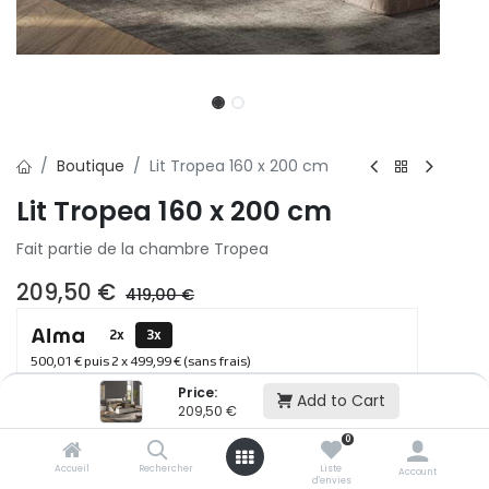
Boutique
Lit Tropea 160 x 200 cm
Lit Tropea 160 x 200 cm
Fait partie de la chambre Tropea
209,50
€
419,00
€
2x
3x
500,01 € puis 2 x 499,99 € (sans frais)
Price:
Add to Cart
209,50
€
Ajouter au panier
0
Accueil
Rechercher
Liste
Account
d'envies