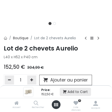
Boutique
Lot de 2 chevets Aurelio
Lot de 2 chevets Aurelio
L40 x H52 x P40 cm
152,50
€
304,99
€
Ajouter au panier
Price:
Add to Cart
152,50
€
Ajouter à la liste d'envie
0
Si vous ne pouvez pas ajouter cet article dans votre panier c'est
victime de son succès et momentanément indisponible. Vous
Accueil
Rechercher
Liste
Account
d'envies
renseigner directement dans votre magasin Conforama LUX