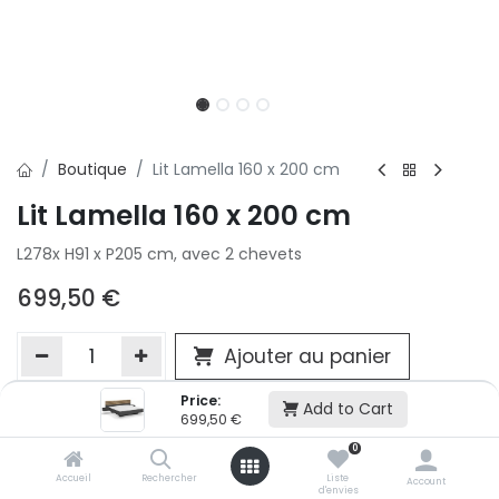
Boutique
Lit Lamella 160 x 200 cm
Lit Lamella 160 x 200 cm
L278x H91 x P205 cm, avec 2 chevets
699,50
€
Ajouter au panier
Price:
Add to Cart
699,50
€
Ajouter à la liste d'envie
0
Si vous ne pouvez pas ajouter cet article dans votre panier c'est
victime de son succès et momentanément indisponible. Vous
Accueil
Rechercher
Liste
Account
d'envies
renseigner directement dans votre magasin Conforama LUX