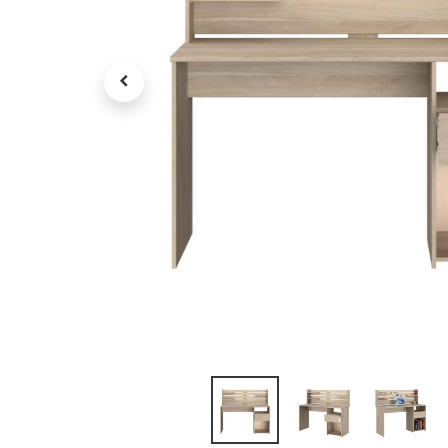
Petit électroménager
Tv , Son , multimédia
Programme de bureau
Décorations
Petit meubles
Ret
Retrait gratuit en magasin
jou
Hors offres partenaires
Voi