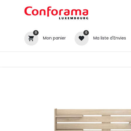
0
0
Mon panier
Ma liste d'Envies
Tous nos produits
Cuisines
Catégories
Canapé / Salon
Séjour
Chambre
Gros électroménager