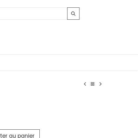
Contacts
96, Route d'Arlon
-8010 Strassen
LUXEMBOURG
contact@conforama.lu
ter au panier