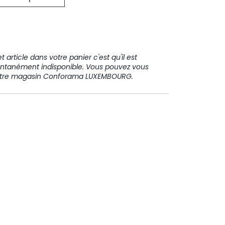
31 91 11
 article dans votre panier c'est qu'il est
ntanément indisponible. Vous pouvez vous
votre magasin Conforama LUXEMBOURG.
Paiement sécurisé
Paiement en plusieurs fois sans
frais