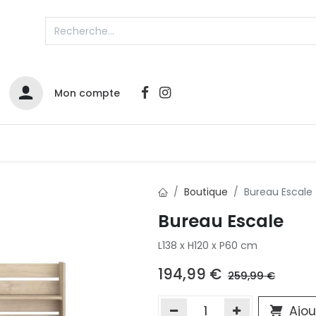
Mon compte
Catalogues
Nos Promos
Contactez-nous
Boutique
Bureau Escale
Bureau Escale
Infos sur le compte
L138 x H120 x P60 cm
Votre compte
2
L
Remboursements & échanges
194,99
€
259,99
€
Mes commandes
Cartes privilège
Ajou