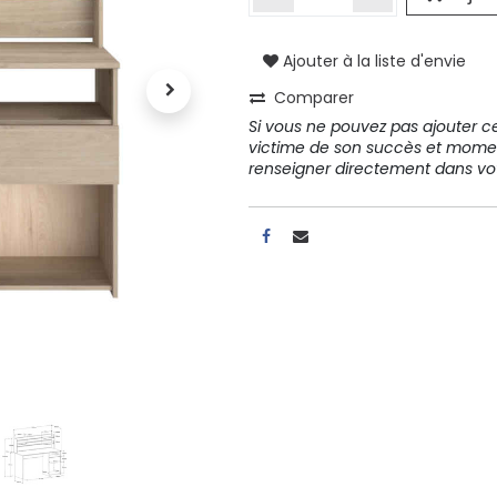
Ajouter à la liste d'envie
A propos
Comparer
Tous les services
Si vous ne pouvez pas ajouter cet
Contactez-nous
victime de son succès et mome
Politique de confidentialité
renseigner directement dans 
Conditions d'utilisation
ours gratuits pendant 30
Conseil et vente
rs
31 91 11
r conditions