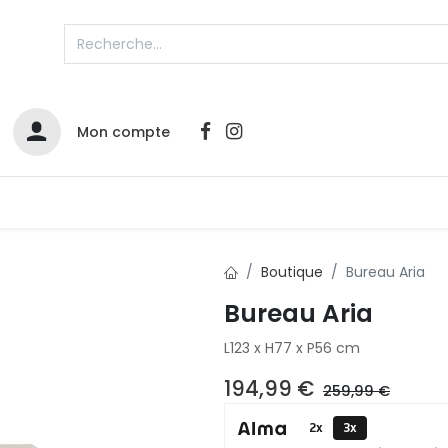
Mon compte
Catalogues
Nos Promos
Contactez-nous
Boutique
Bureau Aria
Bureau Aria
L123 x H77 x P56 cm
194,99
€
259,99
€
2x
3x