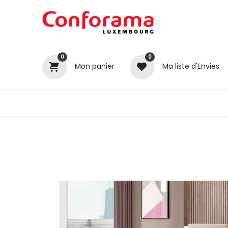
0
0
Mon panier
Ma liste d'Envies
Tous nos produits
Cuisines
Catégories
Canapé / Salon
Séjour
Chambre
Gros électroménager
Petit électroménager