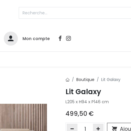
Mon compte
Catalogues
Nos Promos
Contactez-nous
Boutique
Lit Galaxy
Infos sur le compte
Lit Galaxy
Votre compte
2
L205 x H94 x P146 cm
L
Remboursements & échanges
499,50
€
Mes commandes
Cartes privilège
Ajou