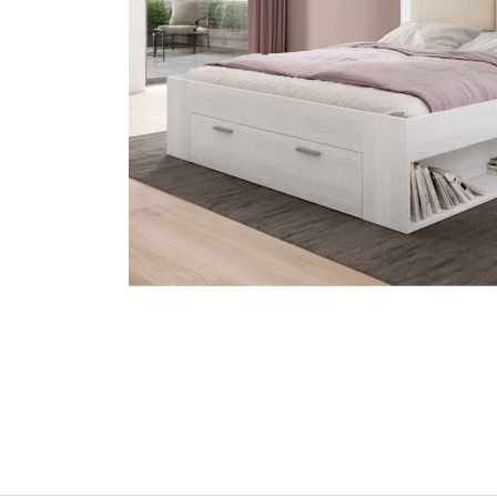
Tv , Son , multimédia
Programme de bureau
Décorations
Petit meubles
Ret
Retrait gratuit en magasin
jou
Hors offres partenaires
Voi