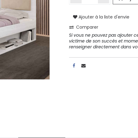
A propos
Ajouter à la liste d'envie
Comparer
Tous les services
Si vous ne pouvez pas ajouter cet
Contactez-nous
victime de son succès et mome
Politique de confidentialité
renseigner directement dans 
Conditions d'utilisation
ours gratuits pendant 30
Conseil et vente
rs
31 91 11
r conditions