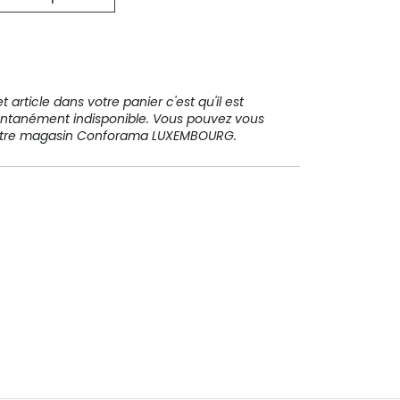
31 91 11
 article dans votre panier c'est qu'il est
ntanément indisponible. Vous pouvez vous
votre magasin Conforama LUXEMBOURG.
Paiement sécurisé
Paiement en plusieurs fois sans
frais