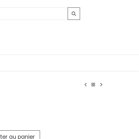
Contacts
96, Route d'Arlon
-8010 Strassen
LUXEMBOURG
contact@conforama.lu
ter au panier