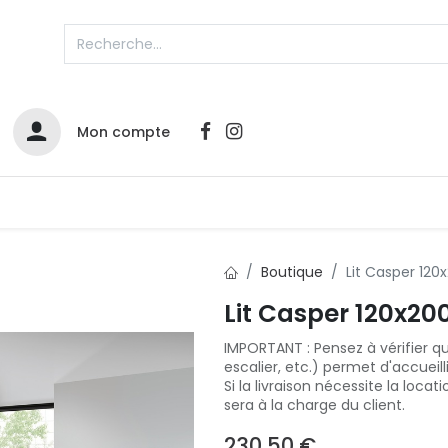
Mon compte
Catalogues
Nos Promos
Contactez-nous
Boutique
Lit Casper 120
Lit Casper 120x20
IMPORTANT : Pensez à vérifier qu
escalier, etc.) permet d'accueill
Si la livraison nécessite la locat
sera à la charge du client.
230,50
€