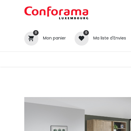
0
0
Mon panier
Ma liste d'Envies
Tous nos produits
Cuisines