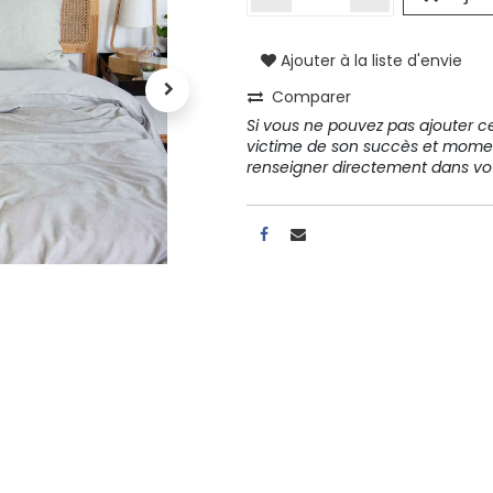
Ajouter à la liste d'envie
A propos
Comparer
Tous les services
Si vous ne pouvez pas ajouter cet
Contactez-nous
victime de son succès et mome
Politique de confidentialité
renseigner directement dans 
Conditions d'utilisation
ours gratuits pendant 30
Conseil et vente
rs
31 91 11
r conditions