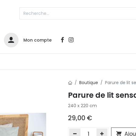
Mon compte
Catalogues
Nos Promos
Contactez-nous
Boutique
Parure de lit s
Parure de lit sens
Infos sur le compte
240 x 220 cm
Votre compte
2
L
Remboursements & échanges
29,00
€
Mes commandes
Cartes privilège
Ajou