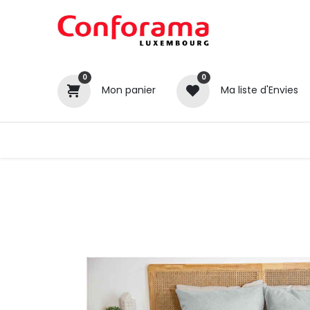
0
0
Mon panier
Ma liste d'Envies
Tous nos produits
Cuisines
Catégories
Canapé / Salon
Séjour
Chambre
Gros électroménager