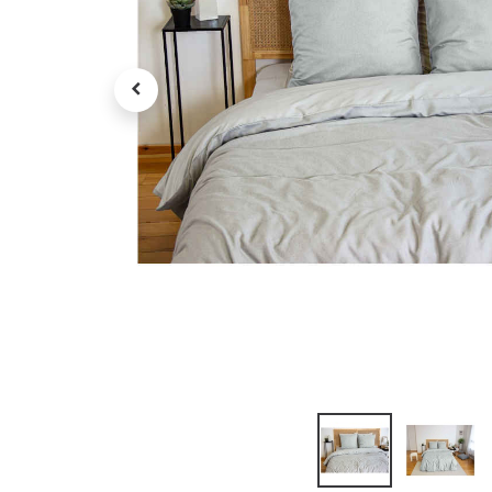
Petit électroménager
Tv , Son , multimédia
Programme de bureau
Décorations
Petit meubles
Ret
Retrait gratuit en magasin
jou
Hors offres partenaires
Voi