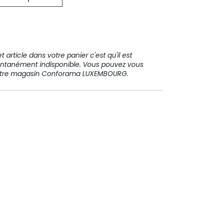
31 91 11
 article dans votre panier c'est qu'il est
ntanément indisponible. Vous pouvez vous
votre magasin Conforama LUXEMBOURG.
Paiement sécurisé
Paiement en plusieurs fois sans
frais