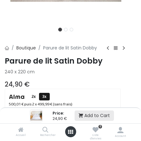
Boutique
Parure de lit Satin Dobby
Parure de lit Satin Dobby
240 x 220 cm
24,90
€
2x
3x
500,01 € puis 2 x 499,99 € (sans frais)
Price:
Add to Cart
24,90
€
Ajouter au panier
0
Accueil
Rechercher
Liste
Account
d'envies