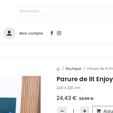
Mon compte
Catalogues
Nos Promos
Contactez-nous
Boutique
Parure de lit E
Parure de lit Enjo
Infos sur le compte
240 x 220 cm
Votre compte
2
L
Remboursements & échanges
24,43
€
34,90
€
Mes commandes
Cartes privilège
Ajou