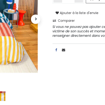
Ajouter à la liste d'envie
A propos
Comparer
Tous les services
Si vous ne pouvez pas ajouter cet
Contactez-nous
victime de son succès et mome
Politique de confidentialité
renseigner directement dans 
Conditions d'utilisation
ours gratuits pendant 30
Conseil et vente
rs
31 91 11
r conditions