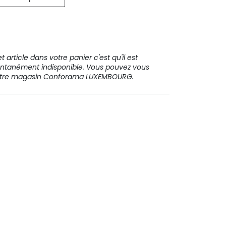
31 91 11
 article dans votre panier c'est qu'il est
ntanément indisponible. Vous pouvez vous
votre magasin Conforama LUXEMBOURG.
Paiement sécurisé
Paiement en plusieurs fois sans
frais