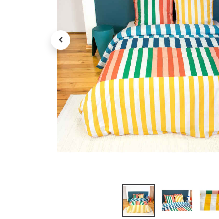
Petit électroménager
Tv , Son , multimédia
Programme de bureau
Décorations
Petit meubles
Ret
Retrait gratuit en magasin
jou
Hors offres partenaires
Voi