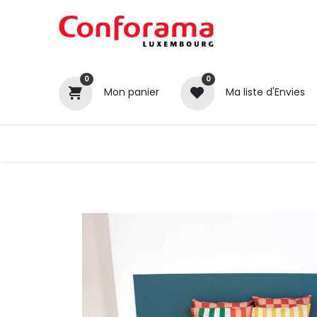
0
0
Mon panier
Ma liste d'Envies
Tous nos produits
Cuisines
Catégories
Canapé / Salon
Séjour
Chambre
Gros électroménager