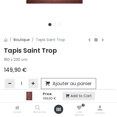
Boutique
Tapis Saint Trop
Tapis Saint Trop
160 x 230 cm
149,90
€
Ajouter au panier
Price:
Add to Cart
149,90
€
Ajouter à la liste d'envie
0
Si vous ne pouvez pas ajouter cet article dans votre panier c'est
victime de son succès et momentanément indisponible. Vous
Accueil
Rechercher
Liste
Account
d'envies
renseigner directement dans votre magasin Conforama LUX