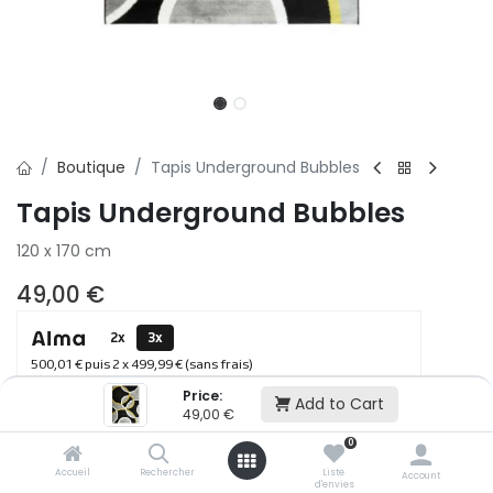
Boutique
Tapis Underground Bubbles
Tapis Underground Bubbles
120 x 170 cm
49,00
€
2x
3x
500,01 € puis 2 x 499,99 € (sans frais)
Price:
Add to Cart
49,00
€
Ajouter au panier
0
Accueil
Rechercher
Liste
Account
d'envies