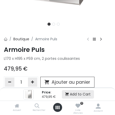
Boutique
Armoire Puls
Armoire Puls
L170 x H195 x P59 cm, 2 portes coulissantes
479,95
€
Ajouter au panier
Price:
Add to Cart
479,95
€
Ajouter à la liste d'envie
0
Si vous ne pouvez pas ajouter cet article dans votre panier c'est
victime de son succès et momentanément indisponible. Vous
Accueil
Rechercher
Liste
Account
d'envies
renseigner directement dans votre magasin Conforama LUX