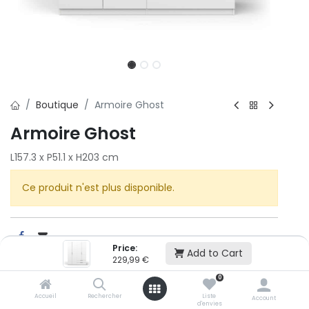
Boutique
Armoire Ghost
Armoire Ghost
L157.3 x P51.1 x H203 cm
Ce produit n'est plus disponible.
Price:
Add to Cart
229,99
€
Cet article n'est plus disponible.
0
Accueil
Rechercher
Liste
Account
d'envies