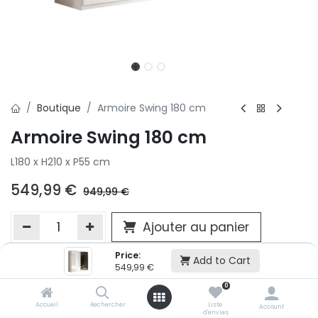
Boutique
Armoire Swing 180 cm
Armoire Swing 180 cm
L180 x H210 x P55 cm
549,99
€
949,99
€
Ajouter au panier
Price:
Add to Cart
549,99
€
Ajouter à la liste d'envie
0
Si vous ne pouvez pas ajouter cet article dans votre panier c'est
victime de son succès et momentanément indisponible. Vous
Accueil
Rechercher
Liste
Account
d'envies
renseigner directement dans votre magasin Conforama LUX