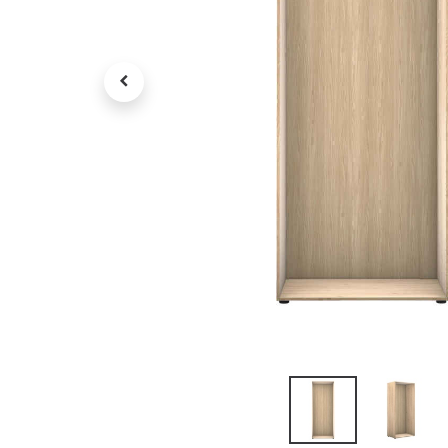
Petit électroménager
Tv , Son , multimédia
Programme de bureau
Décorations
Petit meubles
Ret
Retrait gratuit en magasin
jou
Hors offres partenaires
Voi