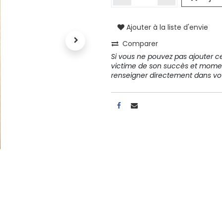
Ajouter à la liste d'envie
A propos
Comparer
Tous les services
Si vous ne pouvez pas ajouter cet
Contactez-nous
victime de son succès et mome
Politique de confidentialité
renseigner directement dans 
Conditions d'utilisation
ours gratuits pendant 30
Conseil et vente
rs
31 91 11
r conditions