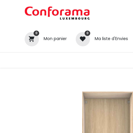
0
0
Mon panier
Ma liste d'Envies
Tous nos produits
Cuisines
Catégories
Canapé / Salon
Séjour
Chambre
Gros électroménager