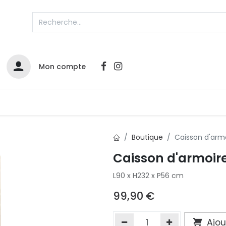
Mon compte
Catalogues
Nos Promos
Contactez-nous
Boutique
Caisson d'arm
Caisson d'armoir
Infos sur le compte
L90 x H232 x P56 cm
Votre compte
2
L
Remboursements & échanges
99,90
€
Mes commandes
Cartes privilège
Ajou