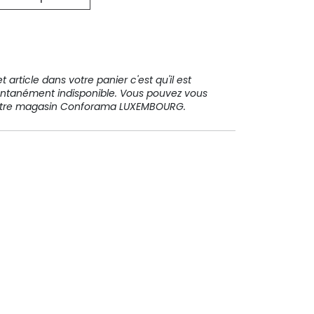
31 91 11
 article dans votre panier c'est qu'il est
ntanément indisponible. Vous pouvez vous
votre magasin Conforama LUXEMBOURG.
Paiement sécurisé
Paiement en plusieurs fois sans
frais