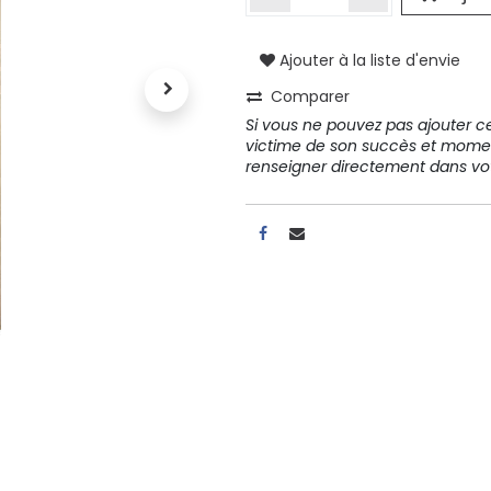
Ajouter à la liste d'envie
A propos
Comparer
Tous les services
Si vous ne pouvez pas ajouter cet
Contactez-nous
victime de son succès et mome
Politique de confidentialité
renseigner directement dans 
Conditions d'utilisation
ours gratuits pendant 30
Conseil et vente
rs
31 91 11
r conditions