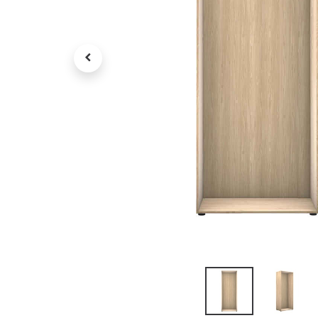
Petit électroménager
Tv , Son , multimédia
Programme de bureau
Décorations
Petit meubles
Ret
Retrait gratuit en magasin
jou
Hors offres partenaires
Voi