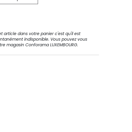
31 91 11
 article dans votre panier c'est qu'il est
ntanément indisponible. Vous pouvez vous
votre magasin Conforama LUXEMBOURG.
Paiement sécurisé
Paiement en plusieurs fois sans
frais