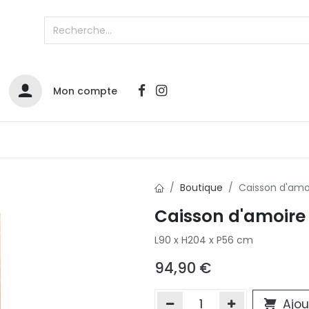
Mon compte
Catalogues
Nos Promos
Contactez-nous
Boutique
Caisson d'am
Caisson d'amoir
Infos sur le compte
L90 x H204 x P56 cm
Votre compte
2
L
Remboursements & échanges
94,90
€
Mes commandes
Cartes privilège
Ajou