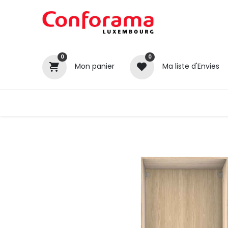
0
0
Mon panier
Ma liste d'Envies
Tous nos produits
Cuisines
Catégories
Canapé / Salon
Séjour
Chambre
Gros électroménager