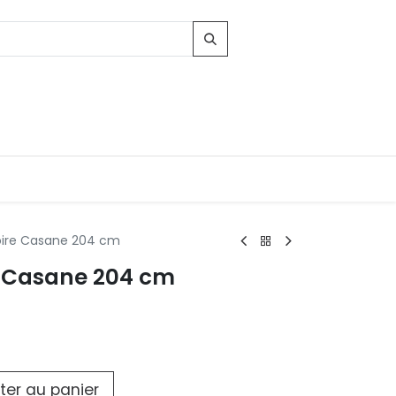
oire Casane 204 cm
e Casane 204 cm
Contacts
96, Route d'Arlon
-8010 Strassen
LUXEMBOURG
contact@conforama.lu
ter au panier