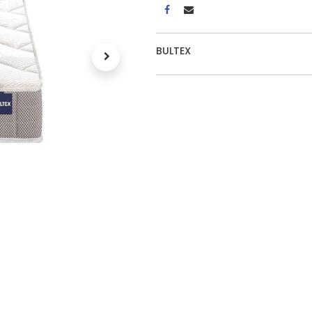
A propos
BULTEX
Tous les services
Contactez-nous
Politique de confidentialité
Conditions d'utilisation
ours gratuits pendant 30
Conseil et vente
rs
31 91 11
r conditions