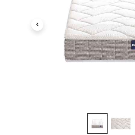
Tv , Son , multimédia
Programme de bureau
Décorations
Petit meubles
Ret
Retrait gratuit en magasin
jou
Hors offres partenaires
Voi