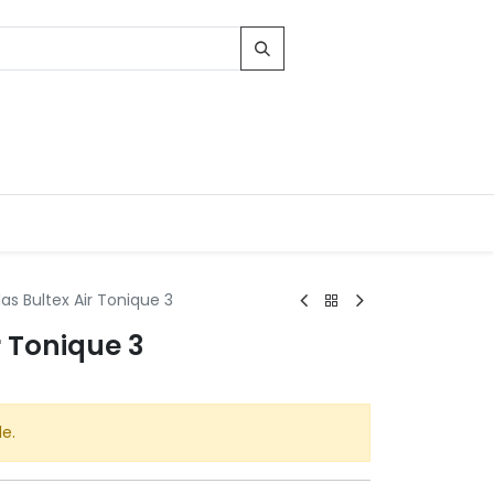
as Bultex Air Tonique 3
Contacts
r Tonique 3
96, Route d'Arlon
-8010 Strassen
LUXEMBOURG
le.
contact@conforama.lu