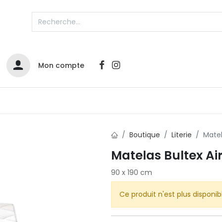
Mon compte
Catalogues
Nos Promos
Contactez-nous
Boutique
Literie
Matel
Infos sur le compte
Matelas Bultex Ai
Votre compte
2
90 x 190 cm
L
Remboursements & échanges
Ce produit n'est plus disponib
Mes commandes
Cartes privilège