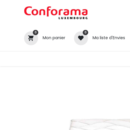
0
0
Mon panier
Ma liste d'Envies
Tous nos produits
Cuisines
Catégories
Canapé / Salon
Séjour
Chambre
Gros électroménager
Petit électroménager