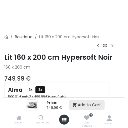
Boutique
Lit 160 x 200 cm Hypersoft Noir
Lit 160 x 200 cm Hypersoft Noir
160 x 200 cm
749,99
€
2x
3x
500,01 € puis 2 x 499,99 € (sans frais)
Price:
Add to Cart
749,99
€
Ajouter au panier
0
Accueil
Rechercher
Liste
Account
d'envies