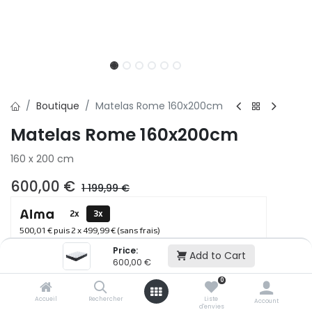
Boutique
Matelas Rome 160x200cm
Matelas Rome 160x200cm
160 x 200 cm
600,00
€
1 199,99
€
2x
3x
500,01 € puis 2 x 499,99 € (sans frais)
Price:
Add to Cart
600,00
€
Ajouter au panier
0
Accueil
Rechercher
Liste
Account
d'envies