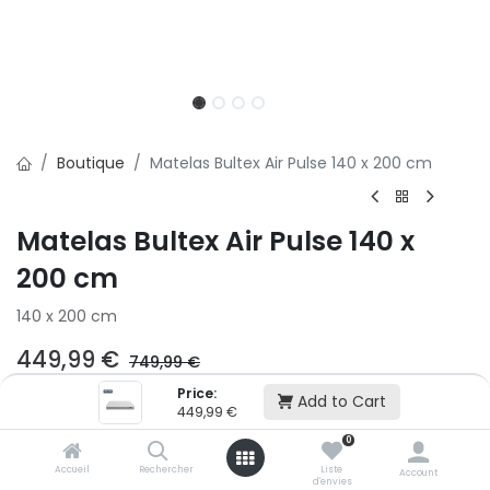
Boutique
Matelas Bultex Air Pulse 140 x 200 cm
Matelas Bultex Air Pulse 140 x
200 cm
140 x 200 cm
449,99
€
749,99
€
Price:
Add to Cart
449,99
€
Ajouter au panier
0
Accueil
Rechercher
Liste
Account
Ajouter à la liste d'envie
d'envies