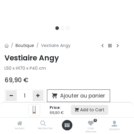
Boutique
Vestiaire Angy
Vestiaire Angy
L50 x H170 x P40 cm
69,90
€
Ajouter au panier
Price:
Add to Cart
69,90
€
Ajouter à la liste d'envie
0
Si vous ne pouvez pas ajouter cet article dans votre panier c'est
victime de son succès et momentanément indisponible. Vous
Accueil
Rechercher
Liste
Account
d'envies
renseigner directement dans votre magasin Conforama LUX