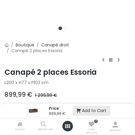
Boutique
Canapé droit
Canapé 2 places Essoria
Canapé 2 places Essoria
L200 x H77 x P103 cm
899,99
€
1 299,99
€
Price:
Ajouter au panier
Add to Cart
899,99
€
0
Ajouter à la liste d'envie
Accueil
Rechercher
Liste
Account
d'envies