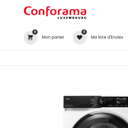
0
0
Mon panier
Ma liste d'Envies
Tous nos produits
Cuisines
Catégories
Canapé / Salon
Séjour
Chambre
Gros électroménager
Petit électroménager