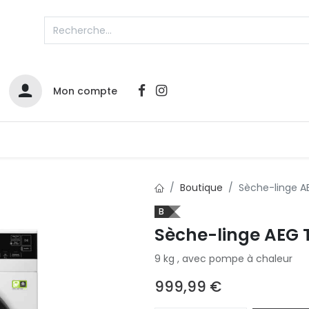
Mon compte
Catalogues
Nos Promos
Contactez-nous
Boutique
Sèche-linge 
Infos sur le compte
B
Sèche-linge AEG
Votre compte
2
L
Remboursements & échanges
9 kg , avec pompe à chaleur
Mes commandes
999,99
€
Cartes privilège