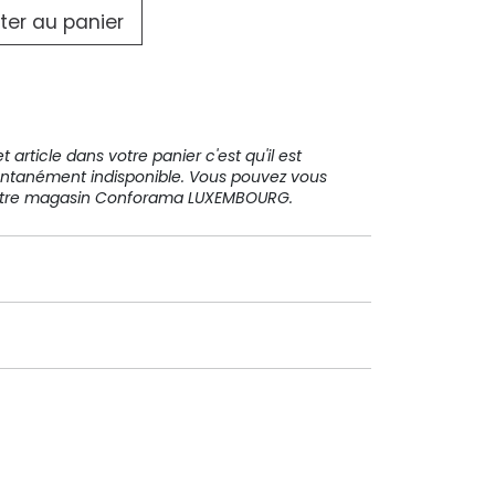
31 91 11
ter au panier
 article dans votre panier c'est qu'il est
ntanément indisponible. Vous pouvez vous
votre magasin Conforama LUXEMBOURG.
Paiement sécurisé
Paiement en plusieurs fois sans
frais