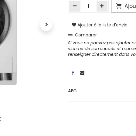
Ajou
A propos
Ajouter à la liste d'envie
Tous les services
Comparer
Contactez-nous
Si vous ne pouvez pas ajouter cet
Politique de confidentialité
victime de son succès et mome
Conditions d'utilisation
renseigner directement dans 
ours gratuits pendant 30
Conseil et vente
AEG
rs
31 91 11
r conditions