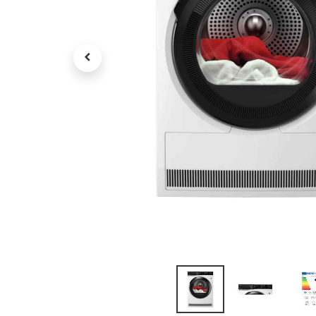
Tv , Son , multimédia
Programme de bureau
Décorations
Petit meubles
Ret
Retrait gratuit en magasin
jou
Hors offres partenaires
Voi