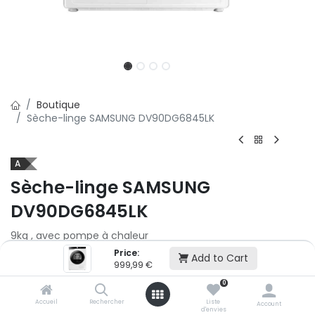
Boutique
Sèche-linge SAMSUNG DV90DG6845LK
A
Sèche-linge SAMSUNG
DV90DG6845LK
9kg , avec pompe à chaleur
Price:
Add to Cart
999,99
€
999,99
€
0
Ajouter au panier
Accueil
Rechercher
Liste
Account
d'envies