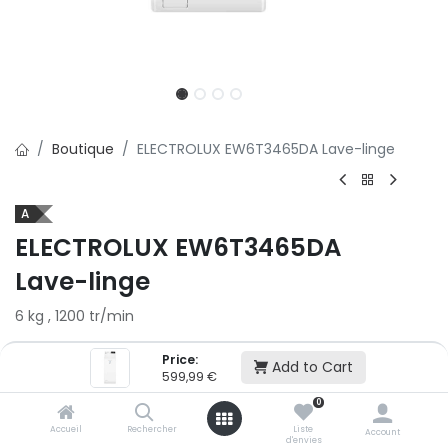
Boutique
ELECTROLUX EW6T3465DA Lave-linge
A
ELECTROLUX EW6T3465DA
Lave-linge
6 kg , 1200 tr/min
599,99
€
Price:
Add to Cart
599,99
€
2x
3x
0
500,01 € puis 2 x 499,99 € (sans frais)
Accueil
Rechercher
Liste
Account
d'envies