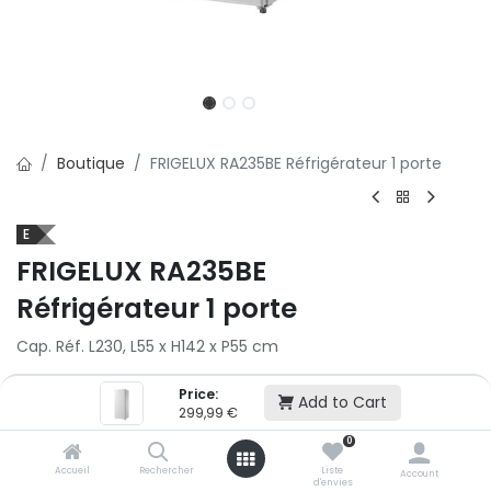
Boutique
FRIGELUX RA235BE Réfrigérateur 1 porte
E
FRIGELUX RA235BE
Réfrigérateur 1 porte
Cap. Réf. L230, L55 x H142 x P55 cm
299,99
€
Price:
Add to Cart
299,99
€
Ajouter au panier
0
Accueil
Rechercher
Liste
Account
d'envies