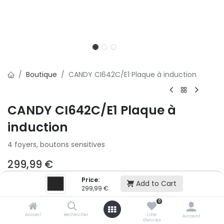
Boutique
CANDY CI642C/E1 Plaque à induction
CANDY CI642C/E1 Plaque à
induction
4 foyers, boutons sensitives
299,99
€
Price:
Add to Cart
2x
3x
299,99
€
500,01 € puis 2 x 499,99 € (sans frais)
0
Accueil
Rechercher
Liste
Account
d'envies