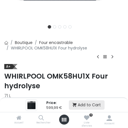
Boutique
Four encastrable
WHIRLPOOL OMK58HU1X Four hydrolyse
A+
WHIRLPOOL OMK58HU1X Four
hydrolyse
71 L
Price:
Add to Cart
599,99
€
599,99
€
0
2x
3x
Accueil
Rechercher
Liste
Account
500,01 € puis 2 x 499,99 € (sans frais)
d'envies