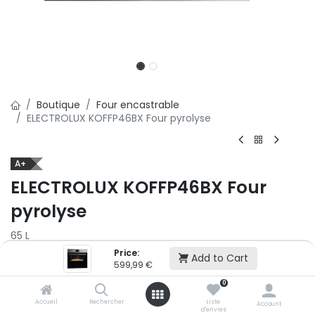
Boutique
Four encastrable
ELECTROLUX KOFFP46BX Four pyrolyse
A+
ELECTROLUX KOFFP46BX Four
pyrolyse
65 L
Price:
Add to Cart
599,99
€
599,99
€
0
Ajouter au panier
Accueil
Rechercher
Liste
Account
d'envies