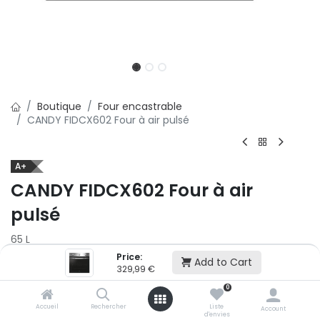
Boutique
Four encastrable
CANDY FIDCX602 Four à air pulsé
A+
CANDY FIDCX602 Four à air
pulsé
65 L
Price:
Add to Cart
329,99
€
329,99
€
0
Ajouter au panier
Accueil
Rechercher
Liste
Account
d'envies